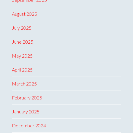
August 2025
July 2025
June 2025
May 2025
April 2025
March 2025
February 2025
January 2025
December 2024