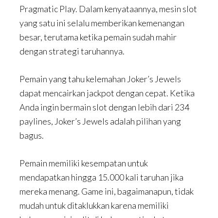
Pragmatic Play. Dalam kenyataannya, mesin slot
yang satu ini selalu memberikan kemenangan
besar, terutama ketika pemain sudah mahir
dengan strategi taruhannya.
Pemain yang tahu kelemahan Joker’s Jewels
dapat mencairkan jackpot dengan cepat. Ketika
Anda ingin bermain slot dengan lebih dari 234
paylines, Joker’s Jewels adalah pilihan yang
bagus.
Pemain memiliki kesempatan untuk
mendapatkan hingga 15.000 kali taruhan jika
mereka menang. Game ini, bagaimanapun, tidak
mudah untuk ditaklukkan karena memiliki