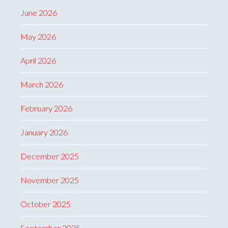
June 2026
May 2026
April 2026
March 2026
February 2026
January 2026
December 2025
November 2025
October 2025
September 2025