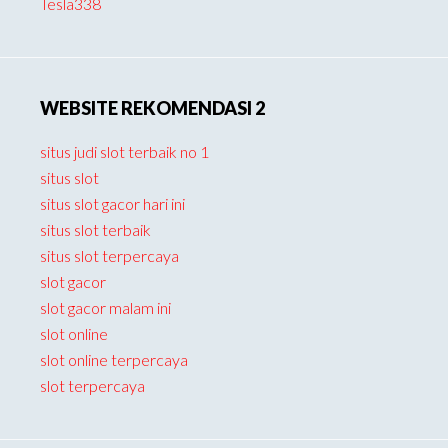
Tesla338
WEBSITE REKOMENDASI 2
situs judi slot terbaik no 1
situs slot
situs slot gacor hari ini
situs slot terbaik
situs slot terpercaya
slot gacor
slot gacor malam ini
slot online
slot online terpercaya
slot terpercaya