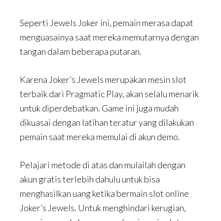
Seperti Jewels Joker ini, pemain merasa dapat
menguasainya saat mereka memutarnya dengan
tangan dalam beberapa putaran.
Karena Joker’s Jewels merupakan mesin slot
terbaik dari Pragmatic Play, akan selalu menarik
untuk diperdebatkan. Game ini juga mudah
dikuasai dengan latihan teratur yang dilakukan
pemain saat mereka memulai di akun demo.
Pelajari metode di atas dan mulailah dengan
akun gratis terlebih dahulu untuk bisa
menghasilkan uang ketika bermain slot online
Joker’s Jewels. Untuk menghindari kerugian,