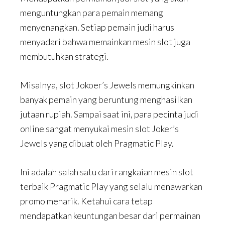
menguntungkan para pemain memang
menyenangkan. Setiap pemain judi harus
menyadari bahwa memainkan mesin slot juga
membutuhkan strategi.
Misalnya, slot Jokoer’s Jewels memungkinkan
banyak pemain yang beruntung menghasilkan
jutaan rupiah. Sampai saat ini, para pecinta judi
online sangat menyukai mesin slot Joker’s
Jewels yang dibuat oleh Pragmatic Play.
Ini adalah salah satu dari rangkaian mesin slot
terbaik Pragmatic Play yang selalu menawarkan
promo menarik. Ketahui cara tetap
mendapatkan keuntungan besar dari permainan