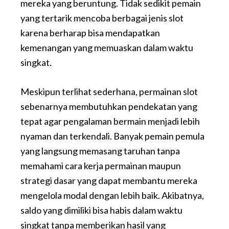
mereka yang beruntung. Tidak sedikit pemain
yang tertarik mencoba berbagai jenis slot
karena berharap bisa mendapatkan
kemenangan yang memuaskan dalam waktu
singkat.
Meskipun terlihat sederhana, permainan slot
sebenarnya membutuhkan pendekatan yang
tepat agar pengalaman bermain menjadi lebih
nyaman dan terkendali. Banyak pemain pemula
yang langsung memasang taruhan tanpa
memahami cara kerja permainan maupun
strategi dasar yang dapat membantu mereka
mengelola modal dengan lebih baik. Akibatnya,
saldo yang dimiliki bisa habis dalam waktu
singkat tanpa memberikan hasil yang