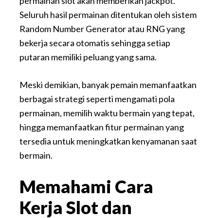
permainan slot akan memberikan jackpot.
Seluruh hasil permainan ditentukan oleh sistem
Random Number Generator atau RNG yang
bekerja secara otomatis sehingga setiap
putaran memiliki peluang yang sama.
Meski demikian, banyak pemain memanfaatkan
berbagai strategi seperti mengamati pola
permainan, memilih waktu bermain yang tepat,
hingga memanfaatkan fitur permainan yang
tersedia untuk meningkatkan kenyamanan saat
bermain.
Memahami Cara
Kerja Slot dan