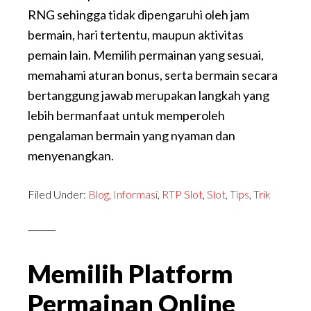
RNG sehingga tidak dipengaruhi oleh jam
bermain, hari tertentu, maupun aktivitas
pemain lain. Memilih permainan yang sesuai,
memahami aturan bonus, serta bermain secara
bertanggung jawab merupakan langkah yang
lebih bermanfaat untuk memperoleh
pengalaman bermain yang nyaman dan
menyenangkan.
Filed Under:
Blog
,
Informasi
,
RTP Slot
,
Slot
,
Tips
,
Trik
Memilih Platform
Permainan Online