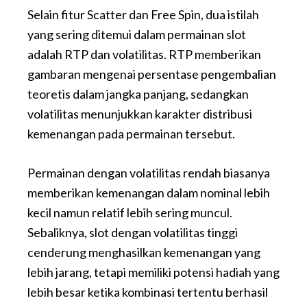
Selain fitur Scatter dan Free Spin, dua istilah
yang sering ditemui dalam permainan slot
adalah RTP dan volatilitas. RTP memberikan
gambaran mengenai persentase pengembalian
teoretis dalam jangka panjang, sedangkan
volatilitas menunjukkan karakter distribusi
kemenangan pada permainan tersebut.
Permainan dengan volatilitas rendah biasanya
memberikan kemenangan dalam nominal lebih
kecil namun relatif lebih sering muncul.
Sebaliknya, slot dengan volatilitas tinggi
cenderung menghasilkan kemenangan yang
lebih jarang, tetapi memiliki potensi hadiah yang
lebih besar ketika kombinasi tertentu berhasil