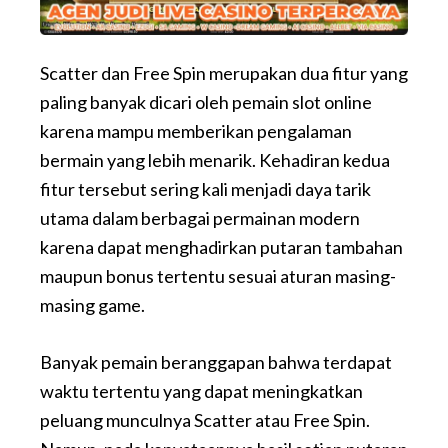
Scatter dan Free Spin merupakan dua fitur yang
paling banyak dicari oleh pemain slot online
karena mampu memberikan pengalaman
bermain yang lebih menarik. Kehadiran kedua
fitur tersebut sering kali menjadi daya tarik
utama dalam berbagai permainan modern
karena dapat menghadirkan putaran tambahan
maupun bonus tertentu sesuai aturan masing-
masing game.
Banyak pemain beranggapan bahwa terdapat
waktu tertentu yang dapat meningkatkan
peluang munculnya Scatter atau Free Spin.