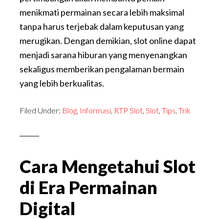
menikmati permainan secara lebih maksimal
tanpa harus terjebak dalam keputusan yang
merugikan. Dengan demikian, slot online dapat
menjadi sarana hiburan yang menyenangkan
sekaligus memberikan pengalaman bermain
yang lebih berkualitas.
Filed Under:
Blog
,
Informasi
,
RTP Slot
,
Slot
,
Tips
,
Trik
Cara Mengetahui Slot
di Era Permainan
Digital