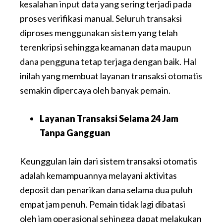
kesalahan input data yang sering terjadi pada
proses verifikasi manual. Seluruh transaksi
diproses menggunakan sistem yang telah
terenkripsi sehingga keamanan data maupun
dana pengguna tetap terjaga dengan baik. Hal
inilah yang membuat layanan transaksi otomatis
semakin dipercaya oleh banyak pemain.
Layanan Transaksi Selama 24 Jam
Tanpa Gangguan
Keunggulan lain dari sistem transaksi otomatis
adalah kemampuannya melayani aktivitas
deposit dan penarikan dana selama dua puluh
empat jam penuh. Pemain tidak lagi dibatasi
oleh jam operasional sehingga dapat melakukan