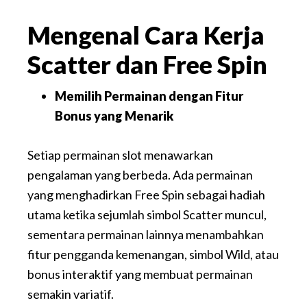
Mengenal Cara Kerja
Scatter dan Free Spin
Memilih Permainan dengan Fitur
Bonus yang Menarik
Setiap permainan slot menawarkan
pengalaman yang berbeda. Ada permainan
yang menghadirkan Free Spin sebagai hadiah
utama ketika sejumlah simbol Scatter muncul,
sementara permainan lainnya menambahkan
fitur pengganda kemenangan, simbol Wild, atau
bonus interaktif yang membuat permainan
semakin variatif.