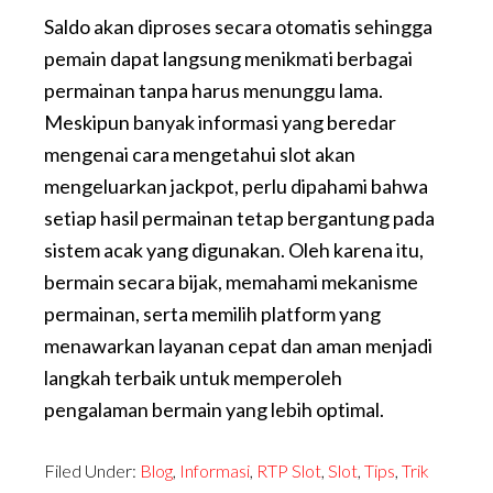
Saldo akan diproses secara otomatis sehingga
pemain dapat langsung menikmati berbagai
permainan tanpa harus menunggu lama.
Meskipun banyak informasi yang beredar
mengenai cara mengetahui slot akan
mengeluarkan jackpot, perlu dipahami bahwa
setiap hasil permainan tetap bergantung pada
sistem acak yang digunakan. Oleh karena itu,
bermain secara bijak, memahami mekanisme
permainan, serta memilih platform yang
menawarkan layanan cepat dan aman menjadi
langkah terbaik untuk memperoleh
pengalaman bermain yang lebih optimal.
Filed Under:
Blog
,
Informasi
,
RTP Slot
,
Slot
,
Tips
,
Trik