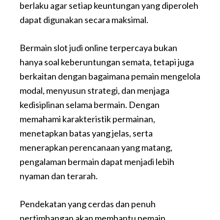
berlaku agar setiap keuntungan yang diperoleh
dapat digunakan secara maksimal.
Bermain slot judi online terpercaya bukan
hanya soal keberuntungan semata, tetapi juga
berkaitan dengan bagaimana pemain mengelola
modal, menyusun strategi, dan menjaga
kedisiplinan selama bermain. Dengan
memahami karakteristik permainan,
menetapkan batas yang jelas, serta
menerapkan perencanaan yang matang,
pengalaman bermain dapat menjadi lebih
nyaman dan terarah.
Pendekatan yang cerdas dan penuh
pertimbangan akan membantu pemain