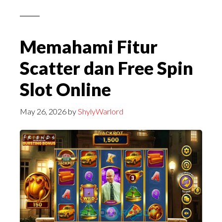
Memahami Fitur
Scatter dan Free Spin
Slot Online
May 26, 2026
by
ShylyWarlord