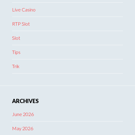
Live Casino
RTP Slot
Slot
Tips
Trik
ARCHIVES
June 2026
May 2026