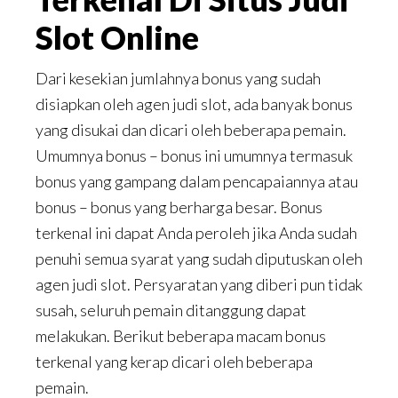
Slot Online
Dari kesekian jumlahnya bonus yang sudah
disiapkan oleh agen judi slot, ada banyak bonus
yang disukai dan dicari oleh beberapa pemain.
Umumnya bonus – bonus ini umumnya termasuk
bonus yang gampang dalam pencapaiannya atau
bonus – bonus yang berharga besar. Bonus
terkenal ini dapat Anda peroleh jika Anda sudah
penuhi semua syarat yang sudah diputuskan oleh
agen judi slot. Persyaratan yang diberi pun tidak
susah, seluruh pemain ditanggung dapat
melakukan. Berikut beberapa macam bonus
terkenal yang kerap dicari oleh beberapa
pemain.