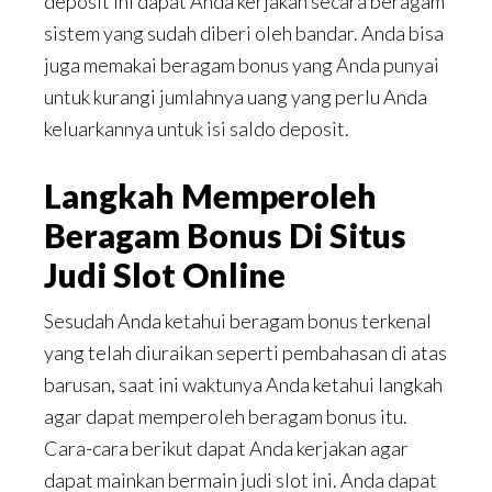
deposit ini dapat Anda kerjakan secara beragam
sistem yang sudah diberi oleh bandar. Anda bisa
juga memakai beragam bonus yang Anda punyai
untuk kurangi jumlahnya uang yang perlu Anda
keluarkannya untuk isi saldo deposit.
Langkah Memperoleh
Beragam Bonus Di Situs
Judi Slot Online
Sesudah Anda ketahui beragam bonus terkenal
yang telah diuraikan seperti pembahasan di atas
barusan, saat ini waktunya Anda ketahui langkah
agar dapat memperoleh beragam bonus itu.
Cara-cara berikut dapat Anda kerjakan agar
dapat mainkan bermain judi slot ini. Anda dapat