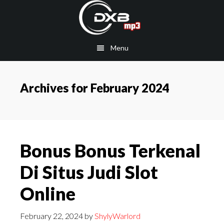
Skip
Skip
to
to
main
primary
Menu
content
sidebar
Archives for February 2024
Bonus Bonus Terkenal
Di Situs Judi Slot
Online
February 22, 2024
by
ShylyWarlord