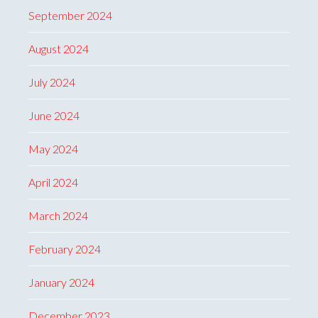
September 2024
August 2024
July 2024
June 2024
May 2024
April 2024
March 2024
February 2024
January 2024
December 2023