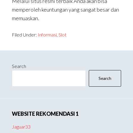
Melalui situs resmi terbaik Anda akan bisa
memperoleh keuntungan yang sangat besar dan
memuaskan.
Filed Under:
Informasi
,
Slot
Primary
Sidebar
Search
Search
WEBSITE REKOMENDASI 1
Jaguar33