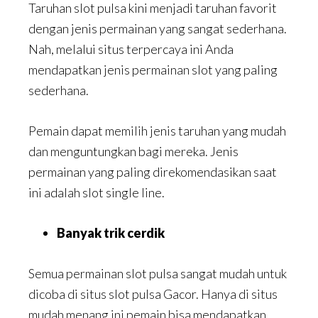
Taruhan slot pulsa kini menjadi taruhan favorit
dengan jenis permainan yang sangat sederhana.
Nah, melalui situs terpercaya ini Anda
mendapatkan jenis permainan slot yang paling
sederhana.
Pemain dapat memilih jenis taruhan yang mudah
dan menguntungkan bagi mereka. Jenis
permainan yang paling direkomendasikan saat
ini adalah slot single line.
Banyak trik cerdik
Semua permainan slot pulsa sangat mudah untuk
dicoba di situs slot pulsa Gacor. Hanya di situs
mudah menang ini pemain bisa mendapatkan