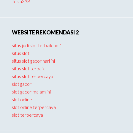
Tesla338
WEBSITE REKOMENDASI 2
situs judi slot terbaik no 1
situs slot
situs slot gacor hari ini
situs slot terbaik
situs slot terpercaya
slot gacor
slot gacor malam ini
slot online
slot online terpercaya
slot terpercaya