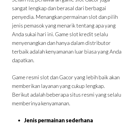
sangat lengkap dan berasal dari berbagai
penyedia. Menangkan permainan slot dan pilih
jenis pemasok yang menarik tentang apa yang
Anda sukai hari ini. Game slot kredit selalu
menyenangkan dan hanya dalam distributor
terbaik adalah kenyamanan luar biasa yang Anda
dapatkan.
Game resmi slot dan Gacor yang lebih baik akan
memberikan layanan yang cukup lengkap.
Berikut adalah beberapa situs resmi yang selalu
memberinya kenyamanan.
Jenis permainan sederhana