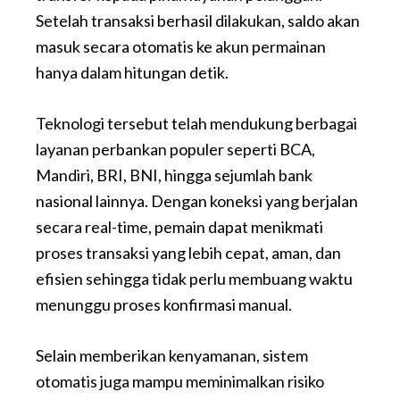
Setelah transaksi berhasil dilakukan, saldo akan
masuk secara otomatis ke akun permainan
hanya dalam hitungan detik.
Teknologi tersebut telah mendukung berbagai
layanan perbankan populer seperti BCA,
Mandiri, BRI, BNI, hingga sejumlah bank
nasional lainnya. Dengan koneksi yang berjalan
secara real-time, pemain dapat menikmati
proses transaksi yang lebih cepat, aman, dan
efisien sehingga tidak perlu membuang waktu
menunggu proses konfirmasi manual.
Selain memberikan kenyamanan, sistem
otomatis juga mampu meminimalkan risiko