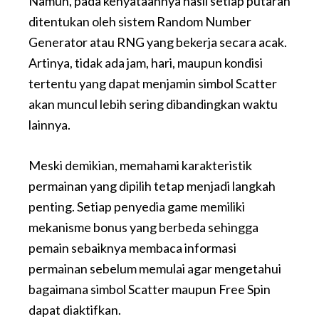
Namun, pada kenyataannya hasil setiap putaran
ditentukan oleh sistem Random Number
Generator atau RNG yang bekerja secara acak.
Artinya, tidak ada jam, hari, maupun kondisi
tertentu yang dapat menjamin simbol Scatter
akan muncul lebih sering dibandingkan waktu
lainnya.
Meski demikian, memahami karakteristik
permainan yang dipilih tetap menjadi langkah
penting. Setiap penyedia game memiliki
mekanisme bonus yang berbeda sehingga
pemain sebaiknya membaca informasi
permainan sebelum memulai agar mengetahui
bagaimana simbol Scatter maupun Free Spin
dapat diaktifkan.