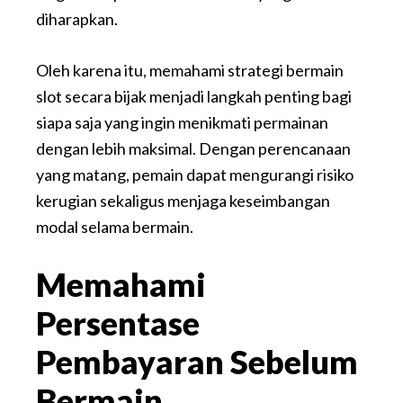
diharapkan.
Oleh karena itu, memahami strategi bermain
slot secara bijak menjadi langkah penting bagi
siapa saja yang ingin menikmati permainan
dengan lebih maksimal. Dengan perencanaan
yang matang, pemain dapat mengurangi risiko
kerugian sekaligus menjaga keseimbangan
modal selama bermain.
Memahami
Persentase
Pembayaran Sebelum
Bermain