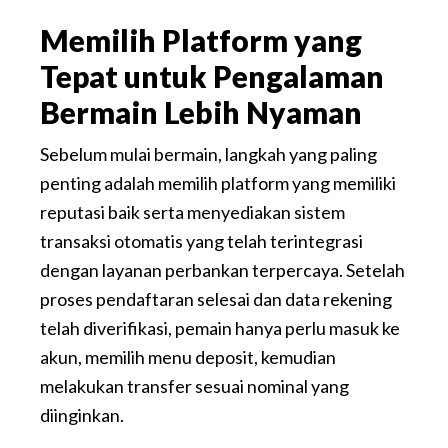
Memilih Platform yang
Tepat untuk Pengalaman
Bermain Lebih Nyaman
Sebelum mulai bermain, langkah yang paling
penting adalah memilih platform yang memiliki
reputasi baik serta menyediakan sistem
transaksi otomatis yang telah terintegrasi
dengan layanan perbankan terpercaya. Setelah
proses pendaftaran selesai dan data rekening
telah diverifikasi, pemain hanya perlu masuk ke
akun, memilih menu deposit, kemudian
melakukan transfer sesuai nominal yang
diinginkan.