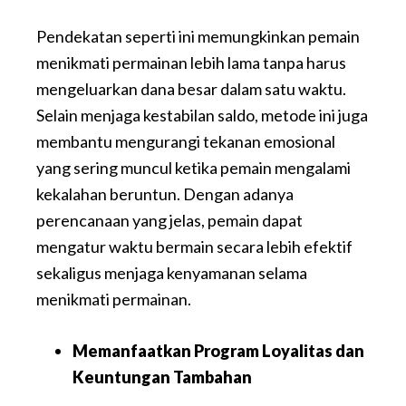
Pendekatan seperti ini memungkinkan pemain
menikmati permainan lebih lama tanpa harus
mengeluarkan dana besar dalam satu waktu.
Selain menjaga kestabilan saldo, metode ini juga
membantu mengurangi tekanan emosional
yang sering muncul ketika pemain mengalami
kekalahan beruntun.
Dengan adanya
perencanaan yang jelas, pemain dapat
mengatur waktu bermain secara lebih efektif
sekaligus menjaga kenyamanan selama
menikmati permainan.
Memanfaatkan Program Loyalitas dan
Keuntungan Tambahan