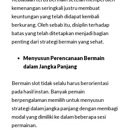
kemenangan seringkali justru membuat
keuntungan yang telah didapat kembali
berkurang. Oleh sebab itu, disiplin terhadap
batas yang telah ditetapkan menjadi bagian
penting dari strategi bermain yang sehat.
Menyusun Perencanaan Bermain
dalam Jangka Panjang
Bermain slot tidak selalu harus berorientasi
pada hasil instan. Banyak pemain
berpengalaman memilih untuk menyusun
strategi dalam jangka panjang dengan membagi
modal yang dimiliki ke dalam beberapa sesi
permainan.