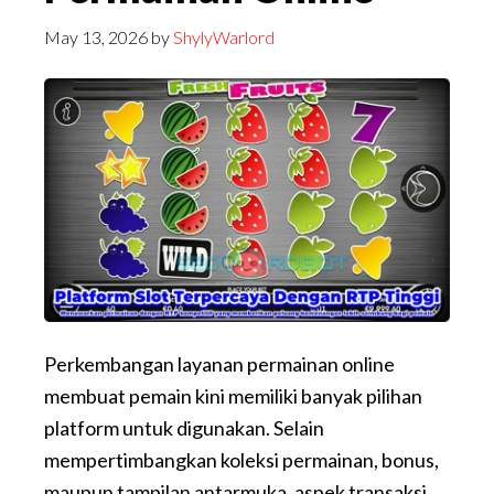
May 13, 2026
by
ShylyWarlord
Perkembangan layanan permainan online
membuat pemain kini memiliki banyak pilihan
platform untuk digunakan. Selain
mempertimbangkan koleksi permainan, bonus,
maupun tampilan antarmuka, aspek transaksi