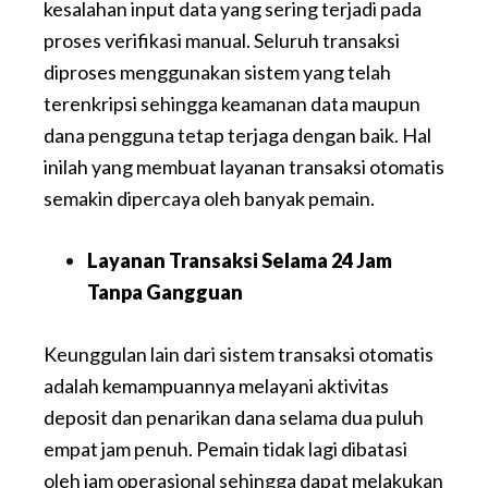
kesalahan input data yang sering terjadi pada
proses verifikasi manual. Seluruh transaksi
diproses menggunakan sistem yang telah
terenkripsi sehingga keamanan data maupun
dana pengguna tetap terjaga dengan baik. Hal
inilah yang membuat layanan transaksi otomatis
semakin dipercaya oleh banyak pemain.
Layanan Transaksi Selama 24 Jam
Tanpa Gangguan
Keunggulan lain dari sistem transaksi otomatis
adalah kemampuannya melayani aktivitas
deposit dan penarikan dana selama dua puluh
empat jam penuh. Pemain tidak lagi dibatasi
oleh jam operasional sehingga dapat melakukan