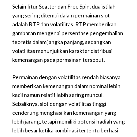
Selain fitur Scatter dan Free Spin, dua istilah
yang sering ditemui dalam permainan slot
adalah RTP dan volatilitas. RTP memberikan
gambaran mengenai persentase pengembalian
teoretis dalam jangka panjang, sedangkan
volatilitas menunjukkan karakter distribusi
kemenangan pada permainan tersebut.
Permainan dengan volatilitas rendah biasanya
memberikan kemenangan dalam nominal lebih
kecil namun relatif lebih sering muncul.
Sebaliknya, slot dengan volatilitas tinggi
cenderung menghasilkan kemenangan yang
lebih jarang, tetapi memiliki potensi hadiah yang
lebih besar ketika kombinasi tertentu berhasil