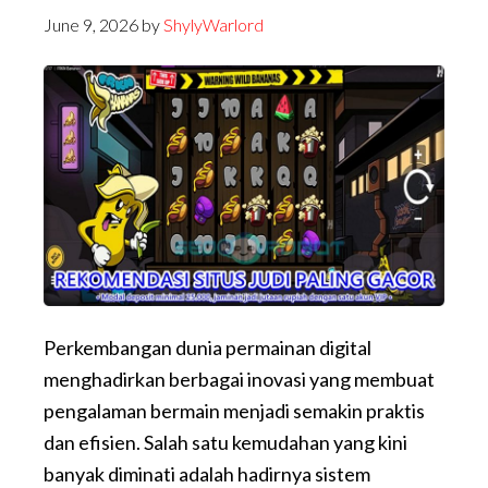
June 9, 2026
by
ShylyWarlord
Perkembangan dunia permainan digital
menghadirkan berbagai inovasi yang membuat
pengalaman bermain menjadi semakin praktis
dan efisien. Salah satu kemudahan yang kini
banyak diminati adalah hadirnya sistem