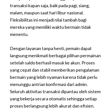
transaksi kapan saja, baik pada pagi, siang,
malam, maupun saat hari libur nasional.
Fleksibilitas ini menjadi nilai tambah bagi
mereka yang memiliki waktu bermain tidak
menentu.
Dengan layanan tanpa henti, pemain dapat
langsung menikmati berbagai pilihan permainan
setelah saldo berhasil masuk ke akun. Proses
yang cepat dan stabil memberikan pengalaman
bermain yang lebih nyaman karena tidak perlu
menunggu antrian konfirmasi dari admin.
Seluruh aktivitas transaksi dipantau oleh sistem
yang bekerja secara otomatis sehingga setiap
proses berlangsung lebih akurat dan efisien.