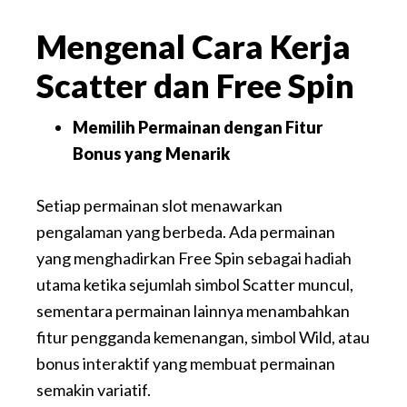
Mengenal Cara Kerja
Scatter dan Free Spin
Memilih Permainan dengan Fitur
Bonus yang Menarik
Setiap permainan slot menawarkan
pengalaman yang berbeda. Ada permainan
yang menghadirkan Free Spin sebagai hadiah
utama ketika sejumlah simbol Scatter muncul,
sementara permainan lainnya menambahkan
fitur pengganda kemenangan, simbol Wild, atau
bonus interaktif yang membuat permainan
semakin variatif.