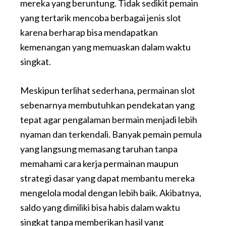
mereka yang beruntung. Tidak sedikit pemain
yang tertarik mencoba berbagai jenis slot
karena berharap bisa mendapatkan
kemenangan yang memuaskan dalam waktu
singkat.
Meskipun terlihat sederhana, permainan slot
sebenarnya membutuhkan pendekatan yang
tepat agar pengalaman bermain menjadi lebih
nyaman dan terkendali. Banyak pemain pemula
yang langsung memasang taruhan tanpa
memahami cara kerja permainan maupun
strategi dasar yang dapat membantu mereka
mengelola modal dengan lebih baik. Akibatnya,
saldo yang dimiliki bisa habis dalam waktu
singkat tanpa memberikan hasil yang