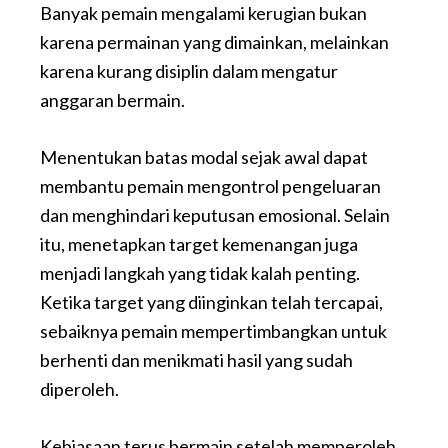
Banyak pemain mengalami kerugian bukan
karena permainan yang dimainkan, melainkan
karena kurang disiplin dalam mengatur
anggaran bermain.
Menentukan batas modal sejak awal dapat
membantu pemain mengontrol pengeluaran
dan menghindari keputusan emosional. Selain
itu, menetapkan target kemenangan juga
menjadi langkah yang tidak kalah penting.
Ketika target yang diinginkan telah tercapai,
sebaiknya pemain mempertimbangkan untuk
berhenti dan menikmati hasil yang sudah
diperoleh.
Kebiasaan terus bermain setelah memperoleh