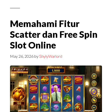
Memahami Fitur
Scatter dan Free Spin
Slot Online
May 26, 2026
by
ShylyWarlord