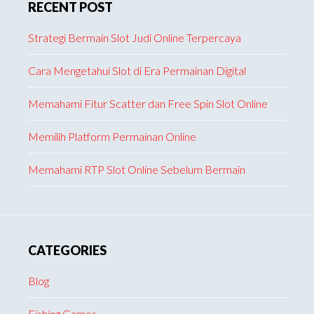
RECENT POST
Strategi Bermain Slot Judi Online Terpercaya
Cara Mengetahui Slot di Era Permainan Digital
Memahami Fitur Scatter dan Free Spin Slot Online
Memilih Platform Permainan Online
Memahami RTP Slot Online Sebelum Bermain
CATEGORIES
Blog
Fishing Games