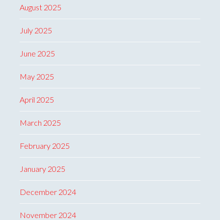
August 2025
July 2025
June 2025
May 2025
April 2025
March 2025
February 2025
January 2025
December 2024
November 2024