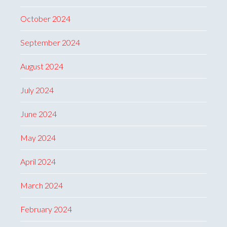
October 2024
September 2024
August 2024
July 2024
June 2024
May 2024
April 2024
March 2024
February 2024