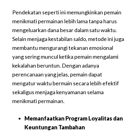
Pendekatan seperti ini memungkinkan pemain
menikmati permainan lebih lama tanpa harus
mengeluarkan dana besar dalam satu waktu.
Selain menjaga kestabilan saldo, metode ini juga
membantu mengurangi tekanan emosional
yang sering muncul ketika pemain mengalami
kekalahan beruntun.
Dengan adanya
perencanaan yang jelas, pemain dapat
mengatur waktu bermain secara lebih efektif
sekaligus menjaga kenyamanan selama
menikmati permainan.
Memanfaatkan Program Loyalitas dan
Keuntungan Tambahan