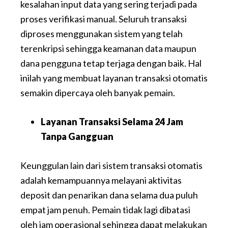
kesalahan input data yang sering terjadi pada
proses verifikasi manual. Seluruh transaksi
diproses menggunakan sistem yang telah
terenkripsi sehingga keamanan data maupun
dana pengguna tetap terjaga dengan baik. Hal
inilah yang membuat layanan transaksi otomatis
semakin dipercaya oleh banyak pemain.
Layanan Transaksi Selama 24 Jam
Tanpa Gangguan
Keunggulan lain dari sistem transaksi otomatis
adalah kemampuannya melayani aktivitas
deposit dan penarikan dana selama dua puluh
empat jam penuh. Pemain tidak lagi dibatasi
oleh jam operasional sehingga dapat melakukan