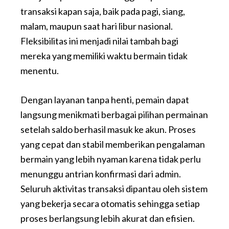
transaksi kapan saja, baik pada pagi, siang,
malam, maupun saat hari libur nasional.
Fleksibilitas ini menjadi nilai tambah bagi
mereka yang memiliki waktu bermain tidak
menentu.
Dengan layanan tanpa henti, pemain dapat
langsung menikmati berbagai pilihan permainan
setelah saldo berhasil masuk ke akun. Proses
yang cepat dan stabil memberikan pengalaman
bermain yang lebih nyaman karena tidak perlu
menunggu antrian konfirmasi dari admin.
Seluruh aktivitas transaksi dipantau oleh sistem
yang bekerja secara otomatis sehingga setiap
proses berlangsung lebih akurat dan efisien.