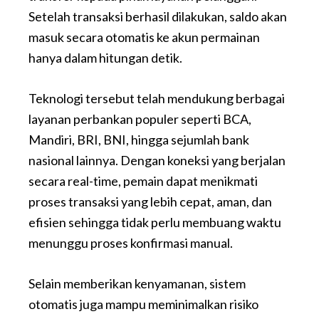
Setelah transaksi berhasil dilakukan, saldo akan
masuk secara otomatis ke akun permainan
hanya dalam hitungan detik.
Teknologi tersebut telah mendukung berbagai
layanan perbankan populer seperti BCA,
Mandiri, BRI, BNI, hingga sejumlah bank
nasional lainnya. Dengan koneksi yang berjalan
secara real-time, pemain dapat menikmati
proses transaksi yang lebih cepat, aman, dan
efisien sehingga tidak perlu membuang waktu
menunggu proses konfirmasi manual.
Selain memberikan kenyamanan, sistem
otomatis juga mampu meminimalkan risiko