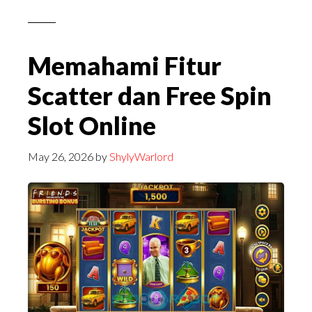
Memahami Fitur
Scatter dan Free Spin
Slot Online
May 26, 2026
by
ShylyWarlord