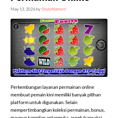
May 13, 2026
by
ShylyWarlord
Perkembangan layanan permainan online
membuat pemain kini memiliki banyak pilihan
platform untuk digunakan. Selain
mempertimbangkan koleksi permainan, bonus,
maupun tampilan antarmuka, aspek transaksi