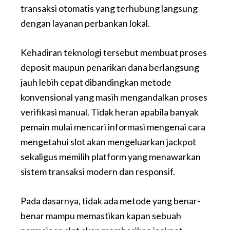
transaksi otomatis yang terhubung langsung
dengan layanan perbankan lokal.
Kehadiran teknologi tersebut membuat proses
deposit maupun penarikan dana berlangsung
jauh lebih cepat dibandingkan metode
konvensional yang masih mengandalkan proses
verifikasi manual. Tidak heran apabila banyak
pemain mulai mencari informasi mengenai cara
mengetahui slot akan mengeluarkan jackpot
sekaligus memilih platform yang menawarkan
sistem transaksi modern dan responsif.
Pada dasarnya, tidak ada metode yang benar-
benar mampu memastikan kapan sebuah