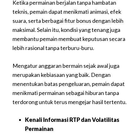
Ketika permainan berjalan tanpa hambatan
teknis, pemain dapat menikmati animasi, efek
suara, serta berbagai fitur bonus dengan lebih
maksimal. Selain itu, kondisi yang tenang juga
membantu pemain membuat keputusan secara
lebih rasional tanpa terburu-buru.
Mengatur anggaran bermain sejak awal juga
merupakan kebiasaan yang baik. Dengan
menentukan batas pengeluaran, pemain dapat
menikmati permainan sebagai hiburan tanpa
terdorong untuk terus mengejar hasil tertentu.
Kenali Informasi RTP dan Volatilitas
Permainan