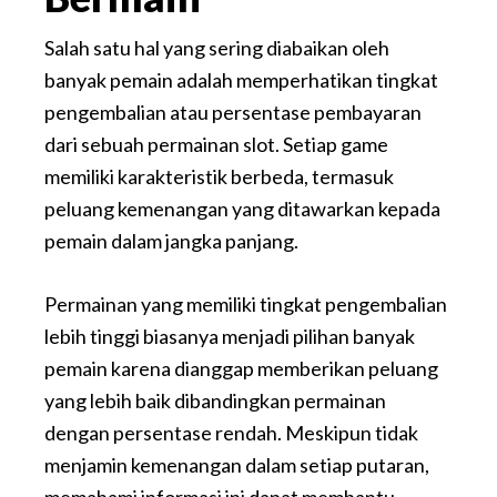
Salah satu hal yang sering diabaikan oleh
banyak pemain adalah memperhatikan tingkat
pengembalian atau persentase pembayaran
dari sebuah permainan slot. Setiap game
memiliki karakteristik berbeda, termasuk
peluang kemenangan yang ditawarkan kepada
pemain dalam jangka panjang.
Permainan yang memiliki tingkat pengembalian
lebih tinggi biasanya menjadi pilihan banyak
pemain karena dianggap memberikan peluang
yang lebih baik dibandingkan permainan
dengan persentase rendah. Meskipun tidak
menjamin kemenangan dalam setiap putaran,
memahami informasi ini dapat membantu