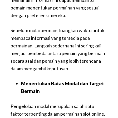
pemain menentukan permainan yang sesuai
dengan preferensi mereka.
Sebelum mulai bermain, luangkan waktu untuk
membaca informasi yang tersedia pada
permainan. Langkah sederhana ini sering kali
menjadi pembeda antara pemain yang bermain
secara asal dan pemain yang lebih terencana
dalam mengambil keputusan.
Menentukan Batas Modal dan Target
Bermain
Pengelolaan modal merupakan salah satu
faktor terpenting dalam permainan slot online.