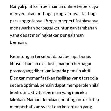
Banyak platform permainan online terpercaya
menyediakan berbagai program loyalitas bagi
para anggotanya. Program seperti ini biasanya
menawarkan berbagai keuntungan tambahan
yang dapat meningkatkan pengalaman
bermain.
Keuntungan tersebut dapat berupa bonus
khusus, hadiah eksklusif, maupun berbagai
promo yang diberikan kepada pemain aktif.
Dengan memanfaatkan fasilitas yang tersedia
secara optimal, pemain dapat memperoleh nilai
lebih dari aktivitas bermain yang mereka
lakukan.
Namun demikian, penting untuk tetap
memperhatikan syarat dan ketentuan yang