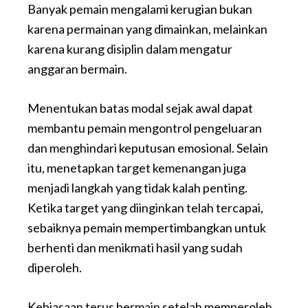
Banyak pemain mengalami kerugian bukan
karena permainan yang dimainkan, melainkan
karena kurang disiplin dalam mengatur
anggaran bermain.
Menentukan batas modal sejak awal dapat
membantu pemain mengontrol pengeluaran
dan menghindari keputusan emosional. Selain
itu, menetapkan target kemenangan juga
menjadi langkah yang tidak kalah penting.
Ketika target yang diinginkan telah tercapai,
sebaiknya pemain mempertimbangkan untuk
berhenti dan menikmati hasil yang sudah
diperoleh.
Kebiasaan terus bermain setelah memperoleh