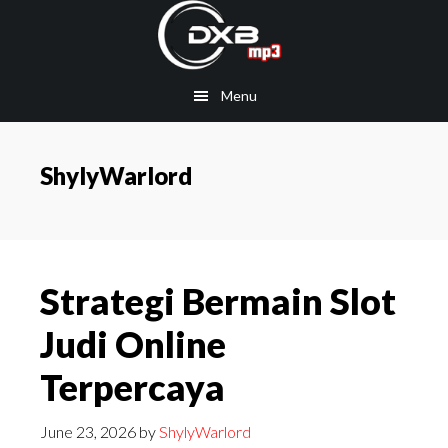
Skip
Skip
to
to
main
primary
Menu
content
sidebar
ShylyWarlord
Strategi Bermain Slot
Judi Online
Terpercaya
June 23, 2026
by
ShylyWarlord