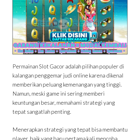
Permainan Slot Gacor adalah pilihan populer di
kalangan penggemar judi online karena dikenal
memberikan peluang kemenangan yang tinggi.
Namun, meski game ini sering memberi
keuntungan besar, memahami strategi yang
tepat sangatlah penting.
Menerapkan strategi yang tepat bisa membantu
player, baik yang baru pertama kali mencoba