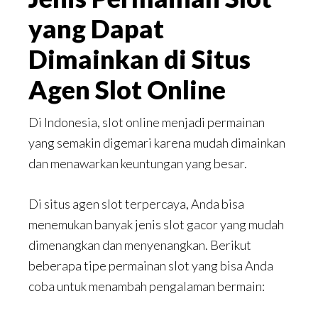
yang Dapat
Dimainkan di Situs
Agen Slot Online
Di Indonesia, slot online menjadi permainan
yang semakin digemari karena mudah dimainkan
dan menawarkan keuntungan yang besar.
Di situs agen slot terpercaya, Anda bisa
menemukan banyak jenis slot gacor yang mudah
dimenangkan dan menyenangkan. Berikut
beberapa tipe permainan slot yang bisa Anda
coba untuk menambah pengalaman bermain: