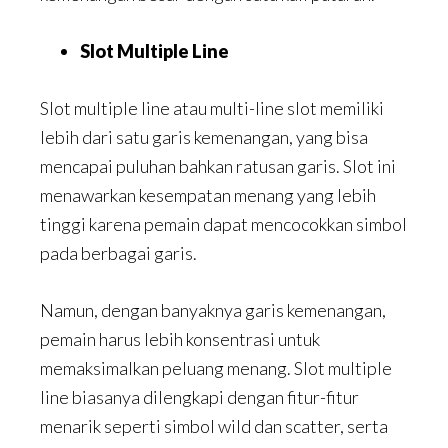
Slot Multiple Line
Slot multiple line atau multi-line slot memiliki
lebih dari satu garis kemenangan, yang bisa
mencapai puluhan bahkan ratusan garis. Slot ini
menawarkan kesempatan menang yang lebih
tinggi karena pemain dapat mencocokkan simbol
pada berbagai garis.
Namun, dengan banyaknya garis kemenangan,
pemain harus lebih konsentrasi untuk
memaksimalkan peluang menang. Slot multiple
line biasanya dilengkapi dengan fitur-fitur
menarik seperti simbol wild dan scatter, serta