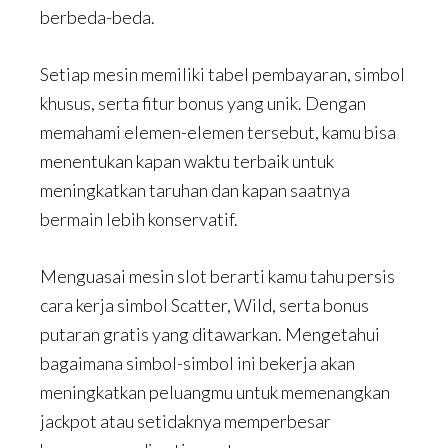
berbeda-beda.
Setiap mesin memiliki tabel pembayaran, simbol
khusus, serta fitur bonus yang unik. Dengan
memahami elemen-elemen tersebut, kamu bisa
menentukan kapan waktu terbaik untuk
meningkatkan taruhan dan kapan saatnya
bermain lebih konservatif.
Menguasai mesin slot berarti kamu tahu persis
cara kerja simbol Scatter, Wild, serta bonus
putaran gratis yang ditawarkan. Mengetahui
bagaimana simbol-simbol ini bekerja akan
meningkatkan peluangmu untuk memenangkan
jackpot atau setidaknya memperbesar