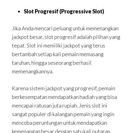
Slot Progresif (Progressive Slot)
Jika Anda mencari peluang untuk memenangkan
jackpot besar, slot progresif adalah pilihan yang
tepat. Slot ini memiliki jackpot yang terus
bertambah setiap kali pemain memasang
taruhan, hingga seseorang berhasil
memenangkannya.
Karena sistem jackpot yang progresif, pemain
berkesempatan mendapatkan hadiah yang bisa
mencapai ratusan juta rupiah. Jenis slot ini
sangat populer di kalangan pemain yang ingin
mencoba peruntungan untuk mendapatkan
kemenangan besar dengan satu kali putaran.