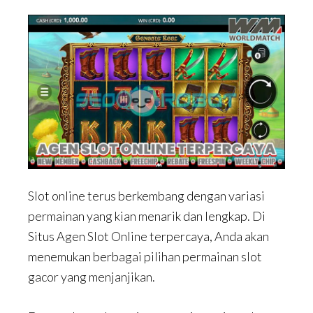
Slot online terus berkembang dengan variasi
permainan yang kian menarik dan lengkap. Di
Situs Agen Slot Online terpercaya, Anda akan
menemukan berbagai pilihan permainan slot
gacor yang menjanjikan.