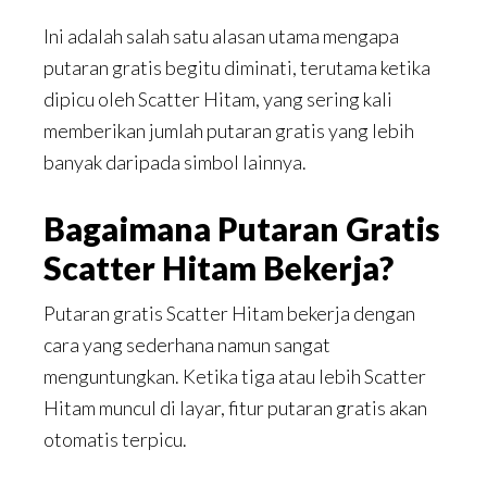
Ini adalah salah satu alasan utama mengapa
putaran gratis begitu diminati, terutama ketika
dipicu oleh Scatter Hitam, yang sering kali
memberikan jumlah putaran gratis yang lebih
banyak daripada simbol lainnya.
Bagaimana Putaran Gratis
Scatter Hitam Bekerja?
Putaran gratis Scatter Hitam bekerja dengan
cara yang sederhana namun sangat
menguntungkan. Ketika tiga atau lebih Scatter
Hitam muncul di layar, fitur putaran gratis akan
otomatis terpicu.