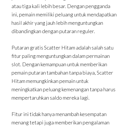
atau tiga kali lebih besar. Dengan pengganda
ini, pemain memiliki peluang untuk mendapatkan
hasil akhir yang jauh lebih menguntungkan
dibandingkan dengan putaran reguler.
Putaran gratis Scatter Hitam adalah salah satu
fitur paling menguntungkan dalam permainan
slot. Dengan kemampuan untuk memberikan
pemain putaran tambahan tanpa biaya, Scatter
Hitam memungkinkan pemain untuk
meningkatkan peluang kemenangan tanpa harus
mempertaruhkan saldo mereka lagi.
Fitur ini tidak hanya menambah kesempatan
menang tetapi juga memberikan pengalaman