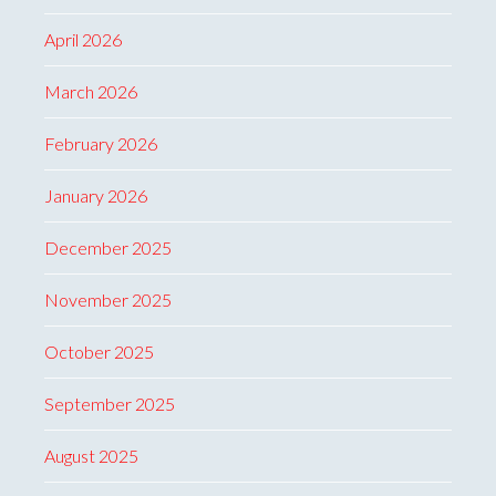
April 2026
March 2026
February 2026
January 2026
December 2025
November 2025
October 2025
September 2025
August 2025