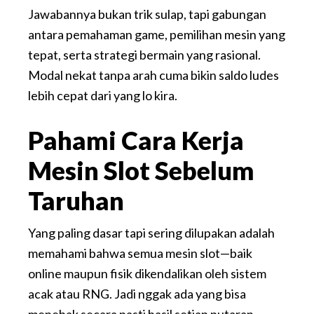
Jawabannya bukan trik sulap, tapi gabungan
antara pemahaman game, pemilihan mesin yang
tepat, serta strategi bermain yang rasional.
Modal nekat tanpa arah cuma bikin saldo ludes
lebih cepat dari yang lo kira.
Pahami Cara Kerja
Mesin Slot Sebelum
Taruhan
Yang paling dasar tapi sering dilupakan adalah
memahami bahwa semua mesin slot—baik
online maupun fisik dikendalikan oleh sistem
acak atau RNG. Jadi nggak ada yang bisa
menebak secara pasti hasil setiap putaran.