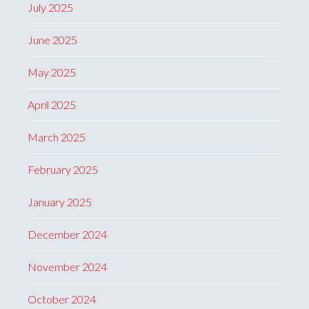
July 2025
June 2025
May 2025
April 2025
March 2025
February 2025
January 2025
December 2024
November 2024
October 2024