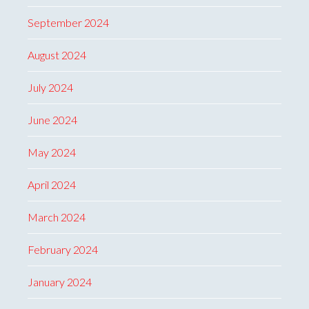
September 2024
August 2024
July 2024
June 2024
May 2024
April 2024
March 2024
February 2024
January 2024