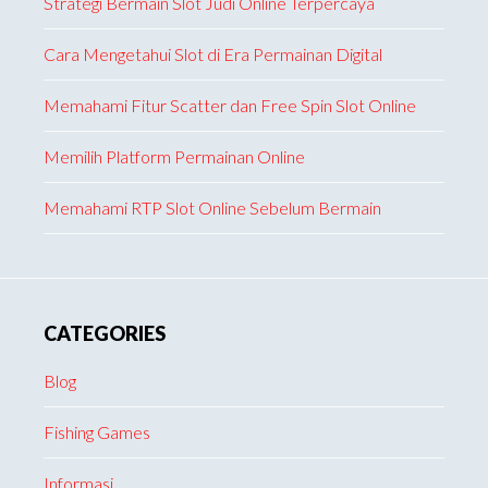
Strategi Bermain Slot Judi Online Terpercaya
Cara Mengetahui Slot di Era Permainan Digital
Memahami Fitur Scatter dan Free Spin Slot Online
Memilih Platform Permainan Online
Memahami RTP Slot Online Sebelum Bermain
CATEGORIES
Blog
Fishing Games
Informasi