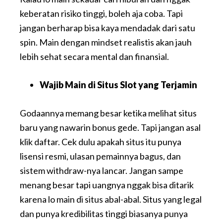
keberatan risiko tinggi, boleh aja coba. Tapi
jangan berharap bisa kaya mendadak dari satu
spin. Main dengan mindset realistis akan jauh
lebih sehat secara mental dan finansial.
Wajib Main di Situs Slot yang Terjamin
Godaannya memang besar ketika melihat situs
baru yang nawarin bonus gede. Tapi jangan asal
klik daftar. Cek dulu apakah situs itu punya
lisensi resmi, ulasan pemainnya bagus, dan
sistem withdraw-nya lancar. Jangan sampe
menang besar tapi uangnya nggak bisa ditarik
karena lo main di situs abal-abal.
Situs yang legal
dan punya kredibilitas tinggi biasanya punya