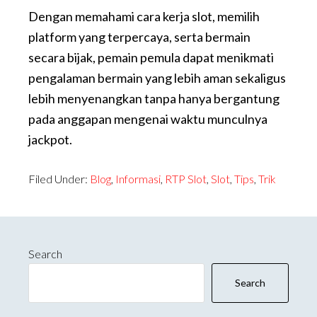
Dengan memahami cara kerja slot, memilih
platform yang terpercaya, serta bermain
secara bijak, pemain pemula dapat menikmati
pengalaman bermain yang lebih aman sekaligus
lebih menyenangkan tanpa hanya bergantung
pada anggapan mengenai waktu munculnya
jackpot.
Filed Under:
Blog
,
Informasi
,
RTP Slot
,
Slot
,
Tips
,
Trik
Primary
Sidebar
Search
Search