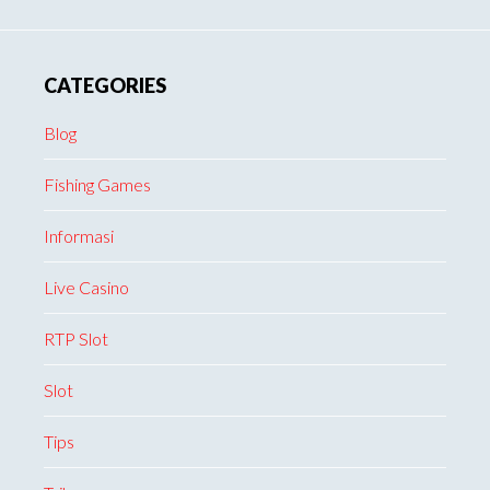
CATEGORIES
Blog
Fishing Games
Informasi
Live Casino
RTP Slot
Slot
Tips