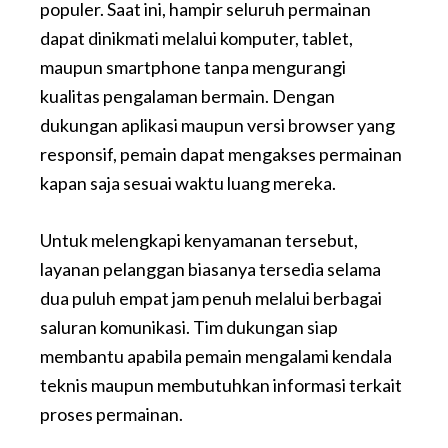
populer. Saat ini, hampir seluruh permainan
dapat dinikmati melalui komputer, tablet,
maupun smartphone tanpa mengurangi
kualitas pengalaman bermain. Dengan
dukungan aplikasi maupun versi browser yang
responsif, pemain dapat mengakses permainan
kapan saja sesuai waktu luang mereka.
Untuk melengkapi kenyamanan tersebut,
layanan pelanggan biasanya tersedia selama
dua puluh empat jam penuh melalui berbagai
saluran komunikasi. Tim dukungan siap
membantu apabila pemain mengalami kendala
teknis maupun membutuhkan informasi terkait
proses permainan.