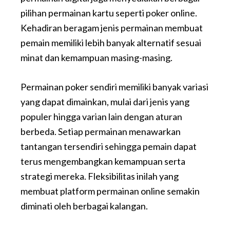
pilihan permainan kartu seperti poker online.
Kehadiran beragam jenis permainan membuat
pemain memiliki lebih banyak alternatif sesuai
minat dan kemampuan masing-masing.
Permainan poker sendiri memiliki banyak variasi
yang dapat dimainkan, mulai dari jenis yang
populer hingga varian lain dengan aturan
berbeda. Setiap permainan menawarkan
tantangan tersendiri sehingga pemain dapat
terus mengembangkan kemampuan serta
strategi mereka. Fleksibilitas inilah yang
membuat platform permainan online semakin
diminati oleh berbagai kalangan.