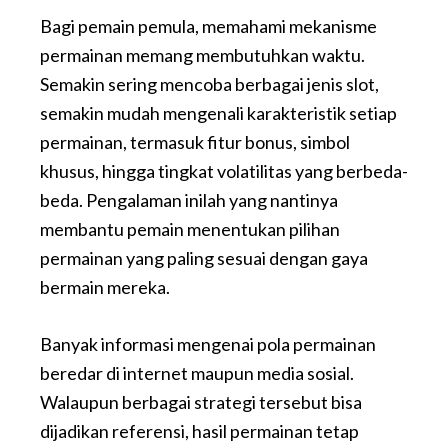
Bagi pemain pemula, memahami mekanisme
permainan memang membutuhkan waktu.
Semakin sering mencoba berbagai jenis slot,
semakin mudah mengenali karakteristik setiap
permainan, termasuk fitur bonus, simbol
khusus, hingga tingkat volatilitas yang berbeda-
beda. Pengalaman inilah yang nantinya
membantu pemain menentukan pilihan
permainan yang paling sesuai dengan gaya
bermain mereka.
Banyak informasi mengenai pola permainan
beredar di internet maupun media sosial.
Walaupun berbagai strategi tersebut bisa
dijadikan referensi, hasil permainan tetap