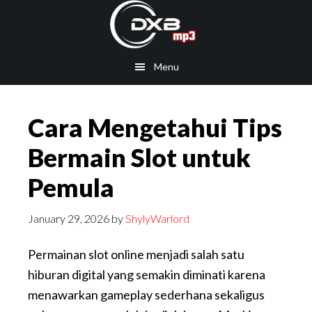
Skip
Skip
to
to
main
primary
Menu
content
sidebar
Cara Mengetahui Tips
Bermain Slot untuk
Pemula
January 29, 2026
by
ShylyWarlord
Permainan slot online menjadi salah satu
hiburan digital yang semakin diminati karena
menawarkan gameplay sederhana sekaligus