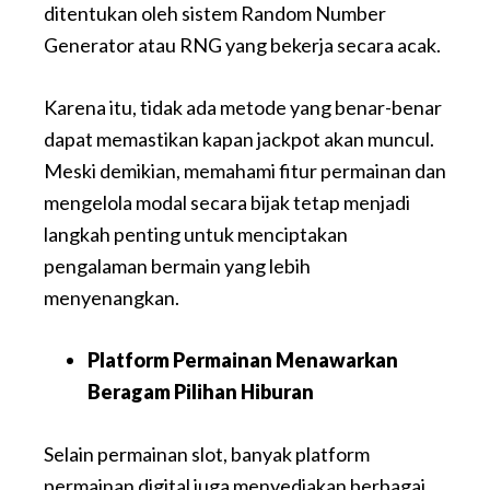
ditentukan oleh sistem Random Number
Generator atau RNG yang bekerja secara acak.
Karena itu, tidak ada metode yang benar-benar
dapat memastikan kapan jackpot akan muncul.
Meski demikian, memahami fitur permainan dan
mengelola modal secara bijak tetap menjadi
langkah penting untuk menciptakan
pengalaman bermain yang lebih
menyenangkan.
Platform Permainan Menawarkan
Beragam Pilihan Hiburan
Selain permainan slot, banyak platform
permainan digital juga menyediakan berbagai