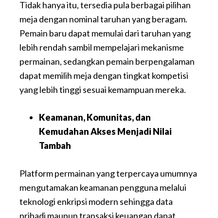
Tidak hanya itu, tersedia pula berbagai pilihan
meja dengan nominal taruhan yang beragam.
Pemain baru dapat memulai dari taruhan yang
lebih rendah sambil mempelajari mekanisme
permainan, sedangkan pemain berpengalaman
dapat memilih meja dengan tingkat kompetisi
yang lebih tinggi sesuai kemampuan mereka.
Keamanan, Komunitas, dan
Kemudahan Akses Menjadi Nilai
Tambah
Platform permainan yang terpercaya umumnya
mengutamakan keamanan pengguna melalui
teknologi enkripsi modern sehingga data
pribadi maupun transaksi keuangan dapat