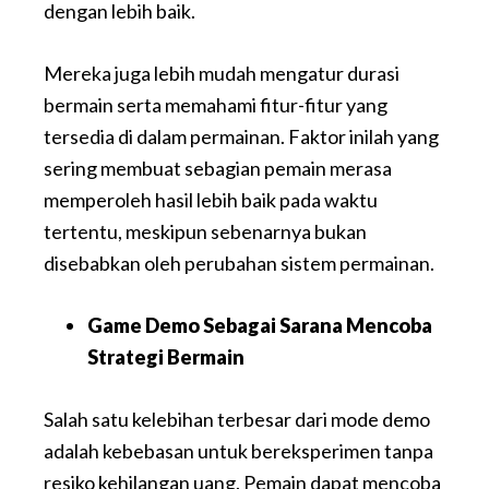
dengan lebih baik.
Mereka juga lebih mudah mengatur durasi
bermain serta memahami fitur-fitur yang
tersedia di dalam permainan. Faktor inilah yang
sering membuat sebagian pemain merasa
memperoleh hasil lebih baik pada waktu
tertentu, meskipun sebenarnya bukan
disebabkan oleh perubahan sistem permainan.
Game Demo Sebagai Sarana Mencoba
Strategi Bermain
Salah satu kelebihan terbesar dari mode demo
adalah kebebasan untuk bereksperimen tanpa
resiko kehilangan uang. Pemain dapat mencoba