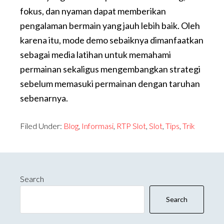
fokus, dan nyaman dapat memberikan
pengalaman bermain yang jauh lebih baik. Oleh
karena itu, mode demo sebaiknya dimanfaatkan
sebagai media latihan untuk memahami
permainan sekaligus mengembangkan strategi
sebelum memasuki permainan dengan taruhan
sebenarnya.
Filed Under:
Blog
,
Informasi
,
RTP Slot
,
Slot
,
Tips
,
Trik
Primary
Sidebar
Search
Search