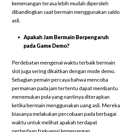
kemenangan terasa lebih mudah diperoleh
dibandingkan saat bermain menggunakan saldo
asli.
Apakah Jam Bermain Berpengaruh
pada Game Demo?
Perdebatan mengenai waktu terbaik bermain
slot juga sering dikaitkan dengan mode demo.
Sebagian pemain percaya bahwa mencoba
permainan pada jam tertentu dapat membantu
menemukan pola yang nantinya diterapkan
ketika bermain menggunakan uang asli. Mereka
biasanya melakukan percobaan pada berbagai
waktu untuk melihat apakah terdapat
perbedaan frekuensi kemenangan.