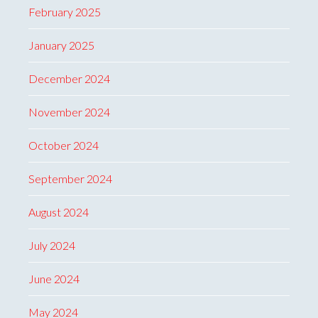
February 2025
January 2025
December 2024
November 2024
October 2024
September 2024
August 2024
July 2024
June 2024
May 2024