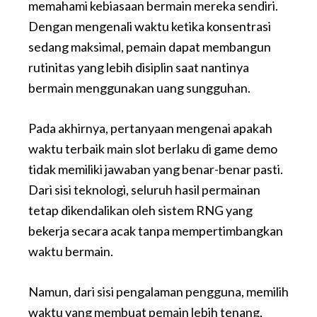
memahami kebiasaan bermain mereka sendiri.
Dengan mengenali waktu ketika konsentrasi
sedang maksimal, pemain dapat membangun
rutinitas yang lebih disiplin saat nantinya
bermain menggunakan uang sungguhan.
Pada akhirnya, pertanyaan mengenai apakah
waktu terbaik main slot berlaku di game demo
tidak memiliki jawaban yang benar-benar pasti.
Dari sisi teknologi, seluruh hasil permainan
tetap dikendalikan oleh sistem RNG yang
bekerja secara acak tanpa mempertimbangkan
waktu bermain.
Namun, dari sisi pengalaman pengguna, memilih
waktu yang membuat pemain lebih tenang,