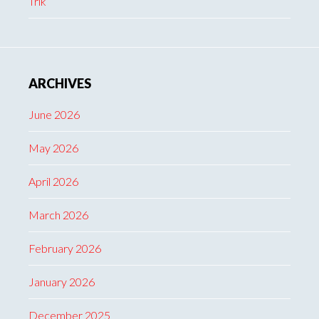
Trik
ARCHIVES
June 2026
May 2026
April 2026
March 2026
February 2026
January 2026
December 2025