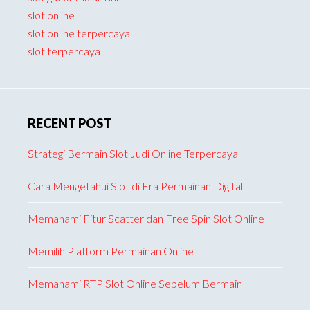
slot online
slot online terpercaya
slot terpercaya
RECENT POST
Strategi Bermain Slot Judi Online Terpercaya
Cara Mengetahui Slot di Era Permainan Digital
Memahami Fitur Scatter dan Free Spin Slot Online
Memilih Platform Permainan Online
Memahami RTP Slot Online Sebelum Bermain