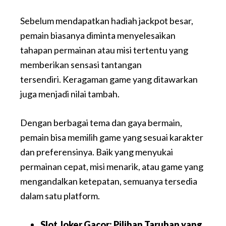
Sebelum mendapatkan hadiah jackpot besar,
pemain biasanya diminta menyelesaikan
tahapan permainan atau misi tertentu yang
memberikan sensasi tantangan
tersendiri.
Keragaman game yang ditawarkan
juga menjadi nilai tambah.
Dengan berbagai tema dan gaya bermain,
pemain bisa memilih game yang sesuai karakter
dan preferensinya. Baik yang menyukai
permainan cepat, misi menarik, atau game yang
mengandalkan ketepatan, semuanya tersedia
dalam satu platform.
Slot Joker Gacor: Pilihan Taruhan yang