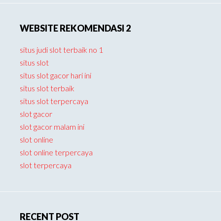
WEBSITE REKOMENDASI 2
situs judi slot terbaik no 1
situs slot
situs slot gacor hari ini
situs slot terbaik
situs slot terpercaya
slot gacor
slot gacor malam ini
slot online
slot online terpercaya
slot terpercaya
RECENT POST