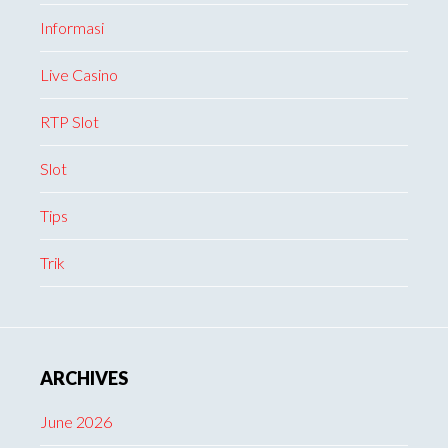
Informasi
Live Casino
RTP Slot
Slot
Tips
Trik
ARCHIVES
June 2026