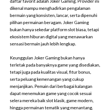
daftar favorit adalah Joker Gaming. Provider ini
dikenal mampu menghadirkan pengalaman
bermain yang konsisten, lancar, serta dipenuhi
pilihan permainan beragam. Joker Gaming
bukan hanya sekedar platform slot biasa, tetapi
ekosistem hiburan digital yang menawarkan
sensasi bermain jauh lebih lengkap.
Keunggulan Joker Gaming bukan hanya
terletak pada banyaknya game yang disediakan,
tetapi juga pada kualitas visual, fitur bonus,
serta peluang kemenangan yang cukup
menjanjikan. Pemain dari berbagai kalangan
dapat menemukan game yang cocok sesuai
selera mereka baik slot klasik, game modern,
hingga permainan tematik yang menantang.