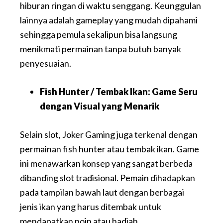
hiburan ringan di waktu senggang. Keunggulan
lainnya adalah gameplay yang mudah dipahami
sehingga pemula sekalipun bisa langsung
menikmati permainan tanpa butuh banyak
penyesuaian.
Fish Hunter / Tembak Ikan: Game Seru
dengan Visual yang Menarik
Selain slot, Joker Gaming juga terkenal dengan
permainan fish hunter atau tembak ikan. Game
ini menawarkan konsep yang sangat berbeda
dibanding slot tradisional. Pemain dihadapkan
pada tampilan bawah laut dengan berbagai
jenis ikan yang harus ditembak untuk
mendapatkan poin atau hadiah.