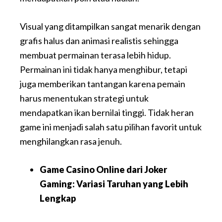
Visual yang ditampilkan sangat menarik dengan
grafis halus dan animasi realistis sehingga
membuat permainan terasa lebih hidup.
Permainan ini tidak hanya menghibur, tetapi
juga memberikan tantangan karena pemain
harus menentukan strategi untuk
mendapatkan ikan bernilai tinggi. Tidak heran
game ini menjadi salah satu pilihan favorit untuk
menghilangkan rasa jenuh.
Game Casino Online dari Joker
Gaming: Variasi Taruhan yang Lebih
Lengkap