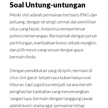
Soal Untung-untungan
Meski slot adalah permainan berbasis RNG dan
peluang, dengan strategi cermat dan pemilihan
situs yang tepat, Anda bisa memperbesar
potensi kemenangan. Bermainlah dengan penuh
perhitungan, manfaatkan bonus sebaik mungkin,
dan pilih mesin yang sesuai dengan gaya
bermain Anda.
Dengan pendekatan yang disiplin, bermain di
situs slot gacor terpercaya bukan hanya soal
hiburan, tapi juga bisa menjadi sarana meraih
penghasilan tambahan yang menyenangkan.
Jangan lupa, bermain dengan tanggung jawab
adalah kunci utama agar permainan tetap