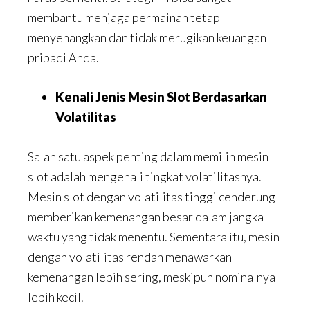
membantu menjaga permainan tetap
menyenangkan dan tidak merugikan keuangan
pribadi Anda.
Kenali Jenis Mesin Slot Berdasarkan
Volatilitas
Salah satu aspek penting dalam memilih mesin
slot adalah mengenali tingkat volatilitasnya.
Mesin slot dengan volatilitas tinggi cenderung
memberikan kemenangan besar dalam jangka
waktu yang tidak menentu. Sementara itu, mesin
dengan volatilitas rendah menawarkan
kemenangan lebih sering, meskipun nominalnya
lebih kecil.