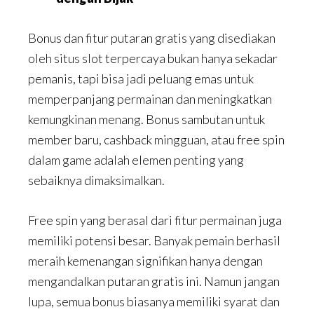
Bonus dan fitur putaran gratis yang disediakan
oleh situs slot terpercaya bukan hanya sekadar
pemanis, tapi bisa jadi peluang emas untuk
memperpanjang permainan dan meningkatkan
kemungkinan menang. Bonus sambutan untuk
member baru, cashback mingguan, atau free spin
dalam game adalah elemen penting yang
sebaiknya dimaksimalkan.
Free spin yang berasal dari fitur permainan juga
memiliki potensi besar. Banyak pemain berhasil
meraih kemenangan signifikan hanya dengan
mengandalkan putaran gratis ini. Namun jangan
lupa, semua bonus biasanya memiliki syarat dan