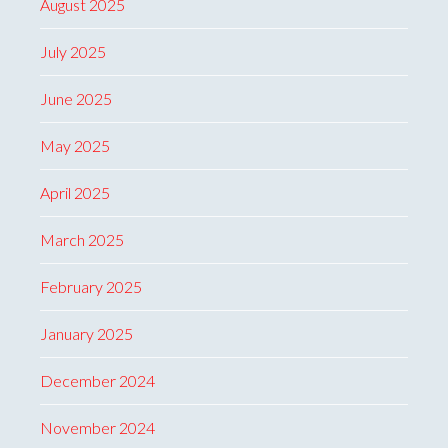
August 2025
July 2025
June 2025
May 2025
April 2025
March 2025
February 2025
January 2025
December 2024
November 2024