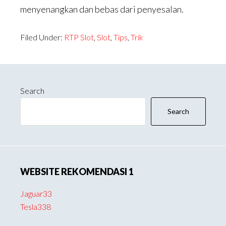
menyenangkan dan bebas dari penyesalan.
Filed Under:
RTP Slot
,
Slot
,
Tips
,
Trik
Primary
Sidebar
Search
Search
WEBSITE REKOMENDASI 1
Jaguar33
Tesla338