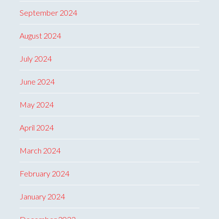
September 2024
August 2024
July 2024
June 2024
May 2024
April 2024
March 2024
February 2024
January 2024