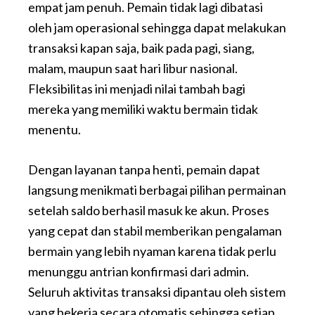
empat jam penuh. Pemain tidak lagi dibatasi
oleh jam operasional sehingga dapat melakukan
transaksi kapan saja, baik pada pagi, siang,
malam, maupun saat hari libur nasional.
Fleksibilitas ini menjadi nilai tambah bagi
mereka yang memiliki waktu bermain tidak
menentu.
Dengan layanan tanpa henti, pemain dapat
langsung menikmati berbagai pilihan permainan
setelah saldo berhasil masuk ke akun. Proses
yang cepat dan stabil memberikan pengalaman
bermain yang lebih nyaman karena tidak perlu
menunggu antrian konfirmasi dari admin.
Seluruh aktivitas transaksi dipantau oleh sistem
yang bekerja secara otomatis sehingga setiap