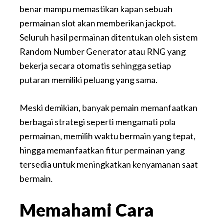
benar mampu memastikan kapan sebuah
permainan slot akan memberikan jackpot.
Seluruh hasil permainan ditentukan oleh sistem
Random Number Generator atau RNG yang
bekerja secara otomatis sehingga setiap
putaran memiliki peluang yang sama.
Meski demikian, banyak pemain memanfaatkan
berbagai strategi seperti mengamati pola
permainan, memilih waktu bermain yang tepat,
hingga memanfaatkan fitur permainan yang
tersedia untuk meningkatkan kenyamanan saat
bermain.
Memahami Cara