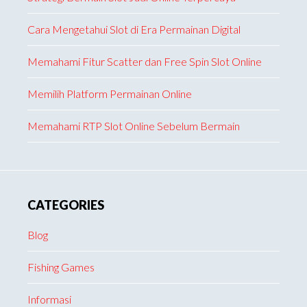
Cara Mengetahui Slot di Era Permainan Digital
Memahami Fitur Scatter dan Free Spin Slot Online
Memilih Platform Permainan Online
Memahami RTP Slot Online Sebelum Bermain
CATEGORIES
Blog
Fishing Games
Informasi