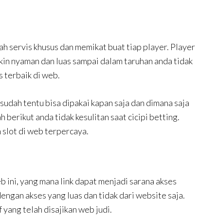
ah servis khusus dan memikat buat tiap player. Player
kin nyaman dan luas sampai dalam taruhan anda tidak
s terbaik di web.
 sudah tentu bisa dipakai kapan saja dan dimana saja
berikut anda tidak kesulitan saat cicipi betting.
 slot di web terpercaya.
eb ini, yang mana link dapat menjadi sarana akses
engan akses yang luas dan tidak dari website saja.
f yang telah disajikan web judi.