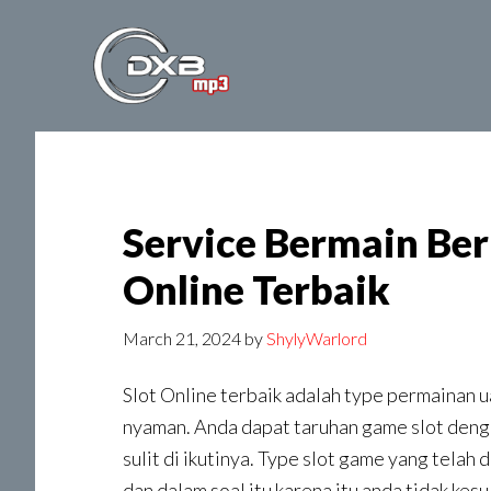
Skip
Skip
to
to
main
primary
content
sidebar
Service Bermain Ber
Online Terbaik
March 21, 2024
by
ShylyWarlord
Slot Online terbaik adalah type permainan 
nyaman. Anda dapat taruhan game slot dengan
sulit di ikutinya. Type slot game yang telah
dan dalam soal itu karena itu anda tidak kes