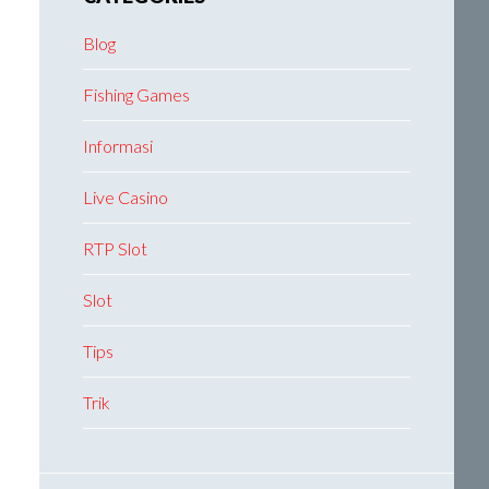
Blog
Fishing Games
Informasi
Live Casino
RTP Slot
Slot
Tips
Trik