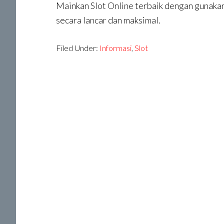
Mainkan Slot Online terbaik dengan gunakan
secara lancar dan maksimal.
Filed Under:
Informasi
,
Slot