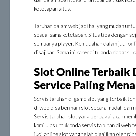
ketetapan situs.
Taruhan dalam web jadi hal yang mudah untu
sesuai sama ketetapan. Situs tiba dengan se
semuanya player. Kemudahan dalam judi online
disajikan. Sama ini karena itu anda dapat su
Slot Online Terbaik
Service Paling Mena
Servis taruhan di game slot yang terbaik t
di web bisa bermain slot secara mudah dan n
Servis taruhan slot yang berbagai akan mem
kami ulas untuk anda servis taruhan di web te
judi online slot yang telah disajikan oleh pih