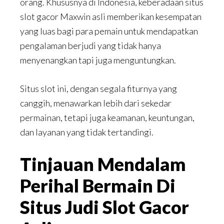
orang. Khususnya di Indonesia, keberadaan situs
slot gacor Maxwin asli memberikan kesempatan
yang luas bagi para pemain untuk mendapatkan
pengalaman berjudi yang tidak hanya
menyenangkan tapi juga menguntungkan.
Situs slot ini, dengan segala fiturnya yang
canggih, menawarkan lebih dari sekedar
permainan, tetapi juga keamanan, keuntungan,
dan layanan yang tidak tertandingi.
Tinjauan Mendalam
Perihal Bermain Di
Situs Judi Slot Gacor