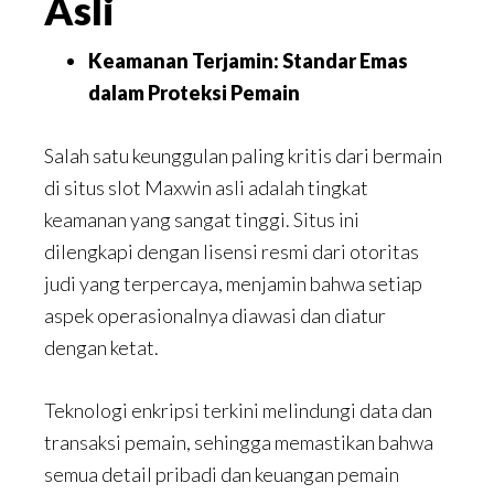
Asli
Keamanan Terjamin: Standar Emas
dalam Proteksi Pemain
Salah satu keunggulan paling kritis dari bermain
di situs slot Maxwin asli adalah tingkat
keamanan yang sangat tinggi. Situs ini
dilengkapi dengan lisensi resmi dari otoritas
judi yang terpercaya, menjamin bahwa setiap
aspek operasionalnya diawasi dan diatur
dengan ketat.
Teknologi enkripsi terkini melindungi data dan
transaksi pemain, sehingga memastikan bahwa
semua detail pribadi dan keuangan pemain