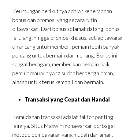
Keuntungan berikutnya adalah keberadaan
bonus dan promosi yang secara rutin
ditawarkan. Dari bonus selamat datang, bonus
isi ulang, hingga promosi khusus, setiap tawaran
dirancang untuk memberi pemain lebih banyak
peluang untuk bermain dan menang. Bonus ini
sangat beragam, memberikan pemain baik
pemula maupun yang sudah berpengalaman,
alasan untuk terus kembali dan bermain.
Transaksi yang Cepat dan Handal
Kemudahan transaksi adalah faktor penting
lainnya. Situs Maxwin menawarkan berbagai
metode pembayaran yang mudah dan aman,