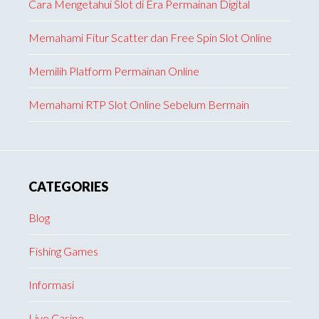
Cara Mengetahui Slot di Era Permainan Digital
Memahami Fitur Scatter dan Free Spin Slot Online
Memilih Platform Permainan Online
Memahami RTP Slot Online Sebelum Bermain
CATEGORIES
Blog
Fishing Games
Informasi
Live Casino