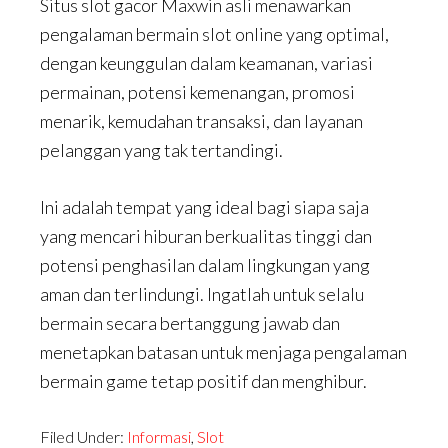
Situs slot gacor Maxwin asli menawarkan
pengalaman bermain slot online yang optimal,
dengan keunggulan dalam keamanan, variasi
permainan, potensi kemenangan, promosi
menarik, kemudahan transaksi, dan layanan
pelanggan yang tak tertandingi.
Ini adalah tempat yang ideal bagi siapa saja
yang mencari hiburan berkualitas tinggi dan
potensi penghasilan dalam lingkungan yang
aman dan terlindungi. Ingatlah untuk selalu
bermain secara bertanggung jawab dan
menetapkan batasan untuk menjaga pengalaman
bermain game tetap positif dan menghibur.
Filed Under:
Informasi
,
Slot