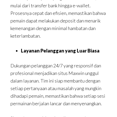
mulai dari transfer bank hingga e-wallet.
Prosesnya cepat dan efisien, memastikan bahwa
pemain dapat melakukan deposit dan menarik
kemenangan dengan minimal hambatan dan
keterlambatan.
Layanan Pelanggan yang Luar Biasa
Dukungan pelanggan 24/7 yang responsif dan
profesional menjadikan situs Maxwin unggul
dalam layanan. Tim ini siap membantu dengan
setiap pertanyaan atau masalah yang mungkin
dihadapi pemain, memastikan bahwa setiap sesi
permainan berjalan lancar dan menyenangkan.