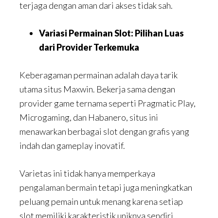
terjaga dengan aman dari akses tidak sah.
Variasi Permainan Slot: Pilihan Luas
dari Provider Terkemuka
Keberagaman permainan adalah daya tarik
utama situs Maxwin. Bekerja sama dengan
provider game ternama seperti Pragmatic Play,
Microgaming, dan Habanero, situs ini
menawarkan berbagai slot dengan grafis yang
indah dan gameplay inovatif.
Varietas ini tidak hanya memperkaya
pengalaman bermain tetapi juga meningkatkan
peluang pemain untuk menang karena setiap
slot memiliki karakteristik uniknya sendiri.