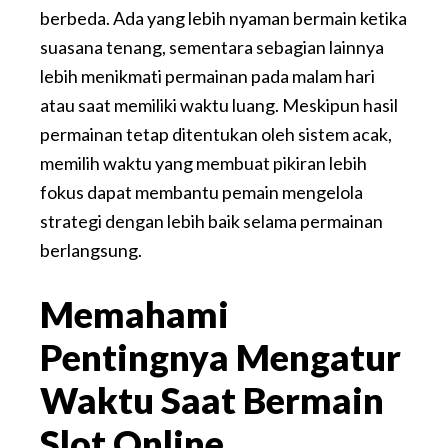
berbeda. Ada yang lebih nyaman bermain ketika
suasana tenang, sementara sebagian lainnya
lebih menikmati permainan pada malam hari
atau saat memiliki waktu luang. Meskipun hasil
permainan tetap ditentukan oleh sistem acak,
memilih waktu yang membuat pikiran lebih
fokus dapat membantu pemain mengelola
strategi dengan lebih baik selama permainan
berlangsung.
Memahami
Pentingnya Mengatur
Waktu Saat Bermain
Slot Online