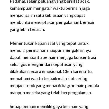
Padahal, selain peluang yang bersifat acak,
kemampuan mengatur waktu bermain juga
menjadi salah satu kebiasaan yang dapat
membantu menciptakan pengalaman bermain
yang lebih terarah.
Menentukan kapan saat yang tepat untuk
memulai permainan maupun mengakhirinya
dapat membantu pemain menjaga konsentrasi
sekaligus menghindari keputusan yang
dilakukan secara emosional. Oleh karena itu,
memahami waktu terbaik main slot sering
menjadi topik yang menarik bagi pemain pemula
maupun mereka yang telah berpengalaman.
Setiap pemain memiliki gaya bermain yang