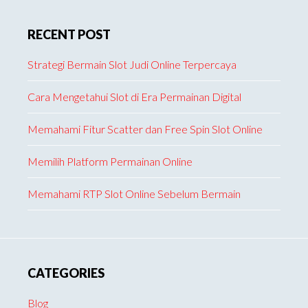
RECENT POST
Strategi Bermain Slot Judi Online Terpercaya
Cara Mengetahui Slot di Era Permainan Digital
Memahami Fitur Scatter dan Free Spin Slot Online
Memilih Platform Permainan Online
Memahami RTP Slot Online Sebelum Bermain
CATEGORIES
Blog