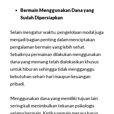
Bermain Menggunakan Dana yang
Sudah Dipersiapkan
Selain mengatur waktu, pengelolaan modal juga
menjadi bagian penting dalam menciptakan
pengalaman bermain yang lebih sehat.
Sebaiknya permainan dilakukan menggunakan
dana yang memang telah dialokasikan khusus
untuk hiburan sehingga tidak mengganggu
kebutuhan sehari-hari maupun keuangan
pribadi.
Menggunakan dana yang memiliki tujuan lain
sering kali menimbulkan tekanan psikologis
selama bermain. Ketika pemain merasa harus