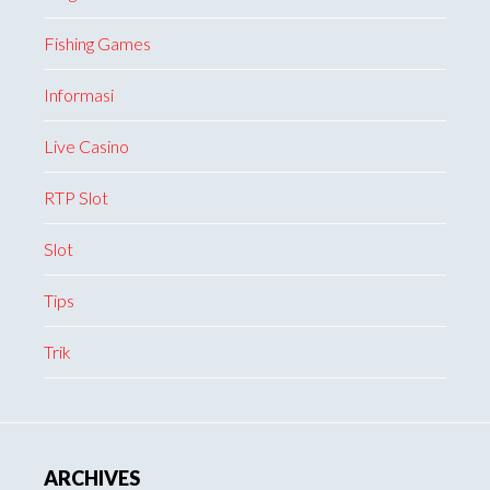
Fishing Games
Informasi
Live Casino
RTP Slot
Slot
Tips
Trik
ARCHIVES